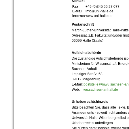
Kontakt
Fax
+49 (0)345 55 27 077
E-Mail
info@uni-halle.de
Internet
www.uni-halle.de
Postanschrift
Martin-Luther-Universität Halle-Witt
(Adressat, z.B. Fakultät und/oder Inst
06099 Halle (Saale)
Aufsichtsbehörde
Die zuständige Aufsichtsbehörde ist
Ministerium für Wissenschaft, Ener
Sachsen-Anhalt
Leipziger Straße 58
39112 Magdeburg
E-Mail:
poststelle@mwu.sachsen-anh
Web:
mwu.sachsen-anhalt.de
Urheberrechtshinweis
Bitte beachten Sie, dass alle Texte, 
Arrangements - soweit nicht anders er
Universität Halle-Wittenberg selbst 
Urheberrechts unterliegen.
Sie dürfen damit beispielsweise wed